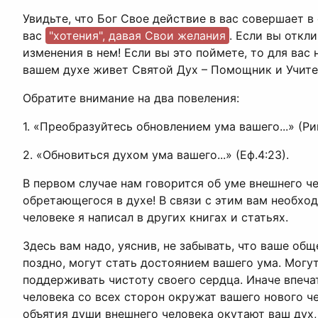
Увидьте, что Бог Свое действие в вас совершает 
вас
"хотения", давая Свои желания
. Если вы откл
изменения в нем! Если вы это поймете, то для вас
вашем духе живет Святой Дух – Помощник и Учите
Обратите внимание на два повеления:
1. «Преобразуйтесь обновлением ума вашего...» (Рим
2. «Обновиться духом ума вашего...» (Еф.4:23).
В первом случае нам говорится об уме внешнего че
обретающегося в духе! В связи с этим вам необход
человеке я написал в других книгах и статьях.
Здесь вам надо, уяснив, не забывать, что ваше общ
поздно, могут стать достоянием вашего ума. Могут,
поддерживать чистоту своего сердца. Иначе впеча
человека со всех сторон окружат вашего нового ч
объятия души внешнего человека окутают ваш дух, 