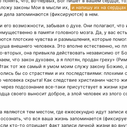
понять, что, во-первых, Бог пишет в вашем сердце, то
 вложу законы Мои в мысли их,
и напишу их на сердцах
 и дела запоминаются (фиксируются) в нем.
 его возможности, забывая о духе. Они полагают, что
мущественно в памяти головного мозга. Да, у вас есть
яются плотские чувства и размышления, которые помог
уша внешнего человека. Это вполне естественно, но пл
-вторых, она привыкла действовать независимо от Бог
наем, что закон духовен, а я плотян, продан греху» (Р
 «Итак тот же самый я умом моим служу закону Божию, а
оролись бы со страстями и их последствиями: плохими 
о человека скрыта! Как следствие христианин часто ж
а через подсознание все-таки присутствует в жизни х
дца своего выносит доброе, а злой человек из злого с
а являются тем местом, где ежесекундно идут записи е
 осознать, что вся ваша жизнь запоминается (фиксируе
Если кто-то отрицает факт записи личной жизни во вн