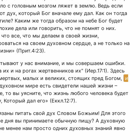
ело с головным мозгом ляжет в землю. Ведь если
от дух, который Бог вначале ему дал. Как он тогда
гиле? Каким же тогда образом на небе Бог будет
охие дела или говорить, что не помнят о них.
что все, что мы делаем в своей жизни,
оваться на своем духовном сердце, а не только на
зни» (Прит.4:23).
атывают у нас внимание, и мы совершаем ошибки.
х и на рогах жертвенников их" (Иер.17:1). Здесь
я мертвых, малых и великих, стоящих пред Богом,
и
в духовном мире есть свидетели нашей жизни –
, то вы уясните, что жизнь любого человека будет
 Который дал его» (Еккл.12:7).
язаны питать свой дух Словом Божьим! Для этого
ние дня вы принимаете обычную пищу? А духовную
не менее нам просто одних духовных знаний явно