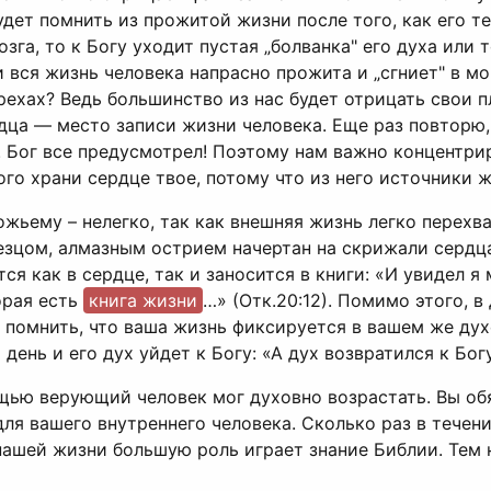
удет помнить из прожитой жизни после того, как его т
га, то к Богу уходит пустая „болванка" его духа или т
 вся жизнь человека напрасно прожита и „сгниет" в мо
рехах? Ведь большинство из нас будет отрицать свои пл
дца — место записи жизни человека. Еще раз повторю, 
 Бог все предусмотрел! Поэтому нам важно концентрир
о храни сердце твое, потому что из него источники жи
ожьему – нелегко, так как внешняя жизнь легко перехв
зцом, алмазным острием начертан на скрижали сердца и
ся как в сердце, так и заносится в книги: «И увидел 
торая есть
книга жизни
…» (Отк.20:12). Помимо этого, 
 помнить, что ваша жизнь фиксируется в вашем же духе
ень и его дух уйдет к Богу: «А дух возвратился к Богу,
ощью верующий человек мог духовно возрастать. Вы об
 для вашего внутреннего человека. Сколько раз в тече
нашей жизни большую роль играет знание Библии. Тем 