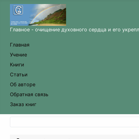
Главное - очищение духовного сердца и его укреп
Главная
Учение
Книги
Статьи
Об авторе
Обратная связь
Заказ книг