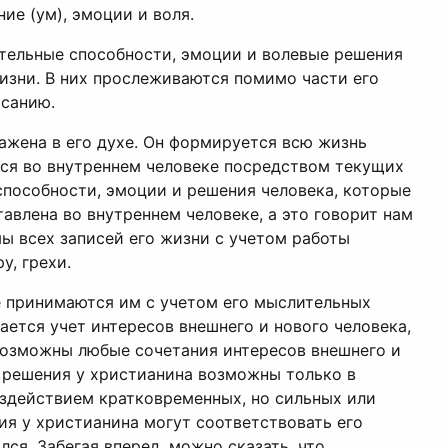
ие (ум), эмоции и воля.
ительные способности, эмоции и волевые решения
жизни. В них прослеживаются помимо части его
исанию.
ражена в его духе. Он формируется всю жизнь
тся во внутреннем человеке посредством текущих
способности, эмоции и решения человека, которые
авлена во внутреннем человеке, а это говорит нам
мы всех записей его жизни с учетом работы
у, грехи.
е принимаются им с учетом его мыслительных
ется учет интересов внешнего и нового человека,
 возможны любые сочетания интересов внешнего и
 решения у христианина возможны только в
оздействием кратковременных, но сильных или
ия у христианина могут соответствовать его
ся. Забегая вперед, можно сказать, что