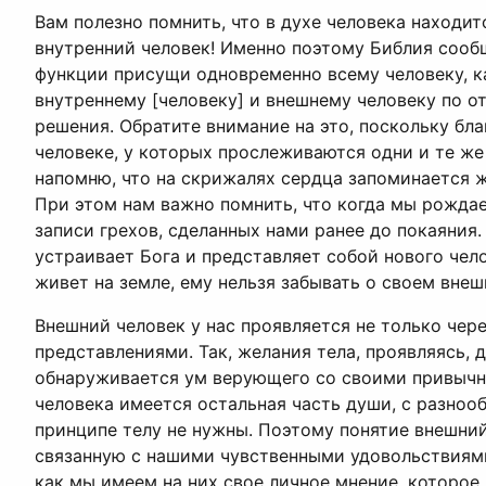
Вам полезно помнить, что в духе человека находи
внутренний человек! Именно поэтому Библия сообща
функции присущи одновременно всему человеку, ка
внутреннему [человеку] и внешнему человеку по от
решения. Обратите внимание на это, поскольку бла
человеке, у которых прослеживаются одни и те же
напомню, что на скрижалях сердца запоминается ж
При этом нам важно помнить, что когда мы рождае
записи грехов, сделанных нами ранее до покаяния
устраивает Бога и представляет собой нового челов
живет на земле, ему нельзя забывать о своем внеш
Внешний человек у нас проявляется не только чер
представлениями. Так, желания тела, проявляясь, 
обнаруживается ум верующего со своими привычны
человека имеется остальная часть души, с разноо
принципе телу не нужны. Поэтому понятие внешний 
связанную с нашими чувственными удовольствиями
как мы имеем на них свое личное мнение, которое 