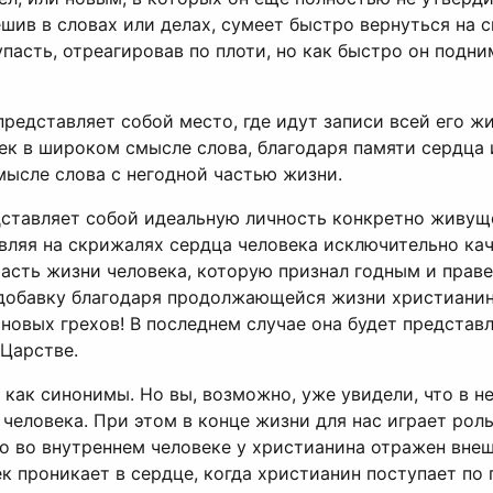
ешив в словах или делах, сумеет быстро вернуться на 
асть, отреагировав по плоти, но как быстро он подним
редставляет собой место, где идут записи всей его ж
ек в широком смысле слова, благодаря памяти сердца 
мысле слова с негодной частью жизни.
дставляет собой идеальную личность конкретно живуще
тавляя на скрижалях сердца человека исключительно ка
асть жизни человека, которую признал годным и правед
е добавку благодаря продолжающейся жизни христианин
 новых грехов! В последнем случае она будет представ
 Царстве.
 как синонимы. Но вы, возможно, уже увидели, что в 
 человека. При этом в конце жизни для нас играет рол
что во внутреннем человеке у христианина отражен вне
к проникает в сердце, когда христианин поступает по п