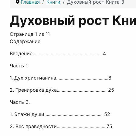
Главная
Книги
Духовный рост Книга 3
Духовный рост Кни
Страница 1 из 11
Содержание
Введение..........................................................4
Часть 1.
1. Дух христианина...........................................8
2. Тренировка духа......................................... 25
Часть 2.
1. Этажи души................................................ 52
2. Вес праведности.........................................75