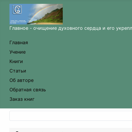
Главное - очищение духовного сердца и его укреп
Главная
Учение
Книги
Статьи
Об авторе
Обратная связь
Заказ книг