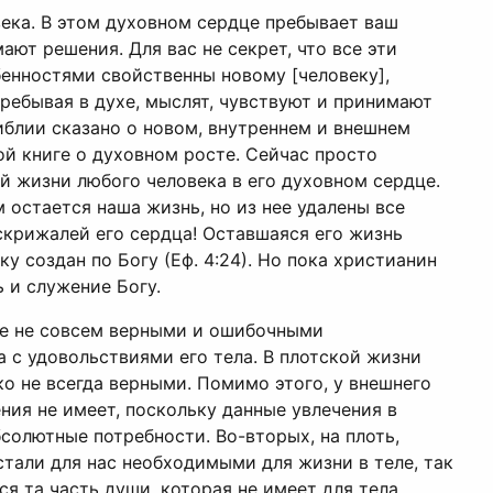
века. В этом духовном сердце пребывает ваш
ют решения. Для вас не секрет, что все эти
бенностями свойственны новому [человеку],
пребывая в духе, мыслят, чувствуют и принимают
Библии сказано о новом, внутреннем и внешнем
ой книге о духовном росте. Сейчас просто
й жизни любого человека в его духовном сердце.
 остается наша жизнь, но из нее удалены все
скрижалей его сердца! Оставшаяся его жизнь
у создан по Богу (Еф. 4:24). Но пока христианин
 и служение Богу.
 ее не совсем верными и ошибочными
а с удовольствиями его тела. В плотской жизни
 не всегда верными. Помимо этого, у внешнего
ния не имеет, поскольку данные увлечения в
бсолютные потребности. Во-вторых, на плоть,
тали для нас необходимыми для жизни в теле, так
ся та часть души, которая не имеет для тела