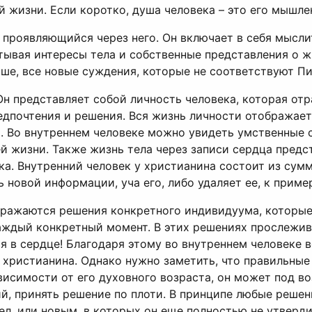
 жизни. Если коротко, душа человека – это его мышлен
и проявляющийся через него. Он включает в себя мысл
итывая интересы тела и собственные представления о 
ше, все новые суждения, которые не соответствуют П
 Он представляет собой личность человека, которая от
редпочтения и решения. Вся жизнь личности отображае
о. Во внутреннем человеке можно увидеть умственные 
 жизни. Также жизнь тела через записи сердца предст
ека. Внутренний человек у христианина состоит из сум
 новой информации, уча его, либо удаляет ее, к пример
отражаются решения конкретного индивидуума, которы
аждый конкретный момент. В этих решениях прослежива
ся в сердце! Благодаря этому во внутреннем человеке
 христианина. Однако нужно заметить, что правильные
висимости от его духовного возраста, он может под в
, принять решение по плоти. В принципе любые решен
, или новым, в которых он еще полностью не утвердил