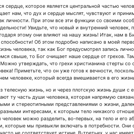
тся сердце, которое является центральной частью чело
ет нам, что дух и сердце мыслят, чувствуют и принима
к личности. При этом все эти функции со своими осо
дельности! Увидьте, что новый и внутренний человек, 
годаря этому они влияют на нашу жизнь! Итак, нам в 
 способности! Об этом подробно написано в моей перв
изнь человека, так как Бог предусмотрел запись лично
мся свыше, то Бог очищает наше сердце от грехов. Там
. Можно утверждать, что грехи христианина стерты со 
ека! Приметьте, что он уже готов к вечности, поскольк
нем человеке, который всегда вмешивается в его жизнь
ез телесную жизнь, но и через плотскую жизнь души с
дают ту часть души человека, которая напрямую связан
ми и стереотипными представлениями о жизни, далеко
бразными интересами, к которым тело никакого отноше
человек можно разделить, во-первых, на тело и его а
, которые мы привыкли включать в потребности. Они с
часто не соответствует истине. В-третьих, у нас имеет